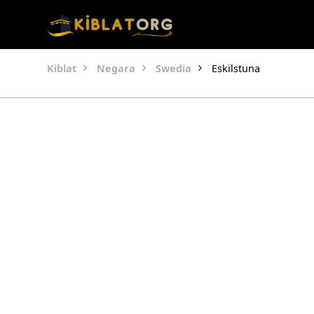
Kiblat
Negara
Swedia
Eskilstuna