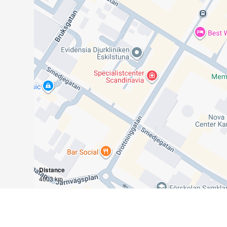
Distance
4603 km