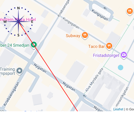
Leaflet
| © Go