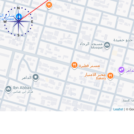
Leaflet
| © Go