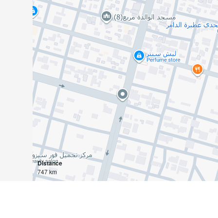
Distance
747 km