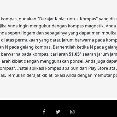
n kompas, gunakan "Derajat Kiblat untuk Kompas" yang dised
) Jika Anda ingin mengukur dengan kompas magnetik, Anda h
nda seperti logam dan sebagainya yang dapat menimbulkan
n di atas permukaan yang datar. Jarum berwarna pada komp
n N pada gelang kompas. Berhentilah ketika N pada gel
 berwarna pada kompas, cari arah
51.05
°
searah jarum jam 
ari arah kiblat dengan menggunakan ponsel, Anda juga dapa
mpas". Instal aplikasi kompas apa pun dari Play Store ata
pas. Temukan derajat kiblat lokasi Anda dengan memutar po