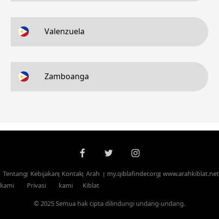
Valenzuela
Zamboanga
Tentang
Kebijakan
Kontak
Arah
my.qiblafinder.org
www.arahkiblat.net
kami
Privasi
kami
Kiblat
© 2025 Semua hak cipta dilindungi undang-undang.