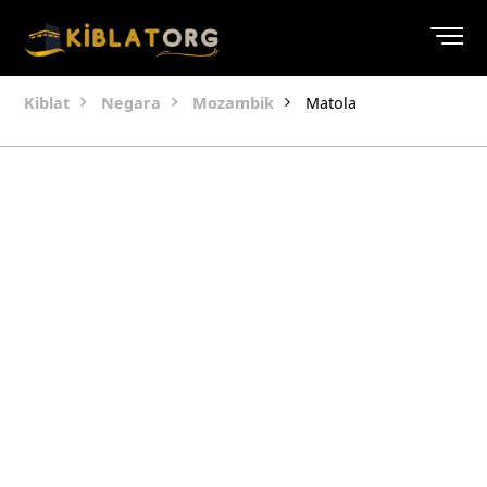
Kiblat
Negara
Mozambik
Matola