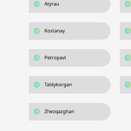
Atyrau
Kostanay
Petropavl
Taldykorgan
Zhezqazghan