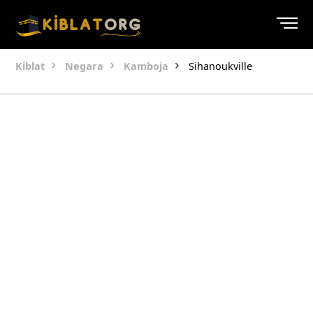
Kiblat
Negara
Kamboja
Sihanoukville