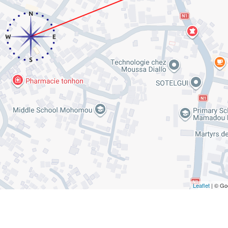
Leaflet
| © Go