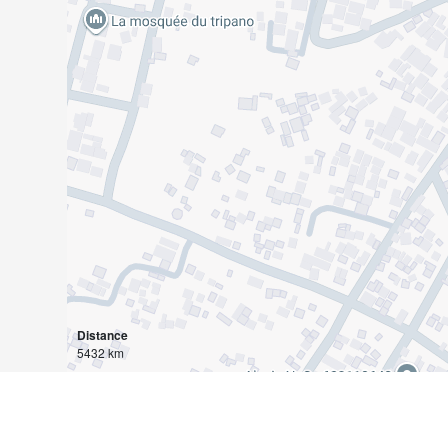
Distance
5432 km