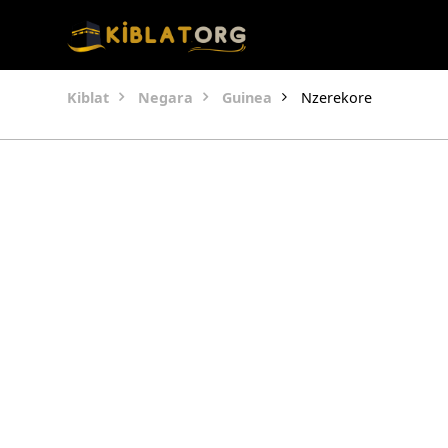
Kiblat
Negara
Guinea
Nzerekore