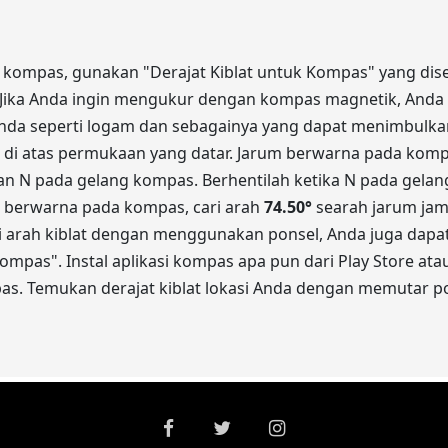
n kompas, gunakan "Derajat Kiblat untuk Kompas" yang dised
) Jika Anda ingin mengukur dengan kompas magnetik, Anda h
nda seperti logam dan sebagainya yang dapat menimbulkan
n di atas permukaan yang datar. Jarum berwarna pada komp
n N pada gelang kompas. Berhentilah ketika N pada gel
 berwarna pada kompas, cari arah
74.50
°
searah jarum jam 
ari arah kiblat dengan menggunakan ponsel, Anda juga dapa
mpas". Instal aplikasi kompas apa pun dari Play Store ata
pas. Temukan derajat kiblat lokasi Anda dengan memutar po