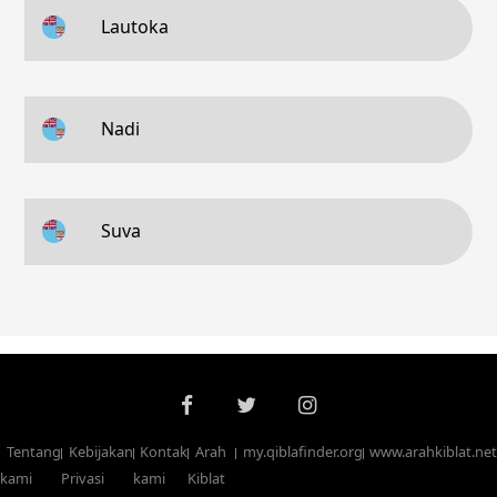
Lautoka
Nadi
Suva
Tentang
Kebijakan
Kontak
Arah
my.qiblafinder.org
www.arahkiblat.net
kami
Privasi
kami
Kiblat