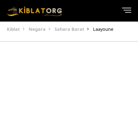
Kiblat
Negara
Sahara Barat
Laayoune