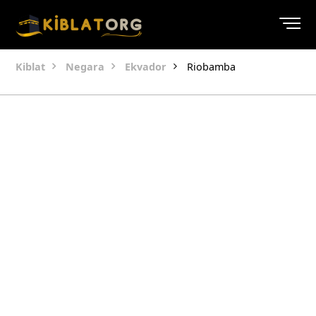
Kiblat
Negara
Ekvador
Riobamba