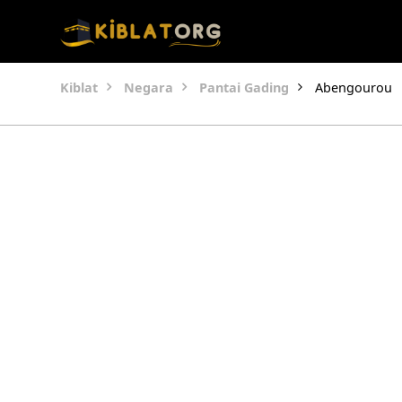
Kiblat
Negara
Pantai Gading
Abengourou