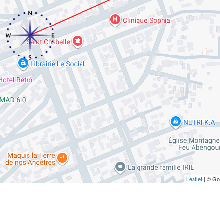
Leaflet
| © Go