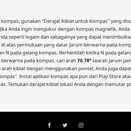
n kompas, gunakan "Derajat Kiblat untuk Kompas" yang dised
) Jika Anda ingin mengukur dengan kompas magnetik, Anda h
nda seperti logam dan sebagainya yang dapat menimbulkan
n di atas permukaan yang datar. Jarum berwarna pada komp
n N pada gelang kompas. Berhentilah ketika N pada gel
 berwarna pada kompas, cari arah
70.78
°
searah jarum jam 
ari arah kiblat dengan menggunakan ponsel, Anda juga dapa
mpas". Instal aplikasi kompas apa pun dari Play Store ata
pas. Temukan derajat kiblat lokasi Anda dengan memutar po