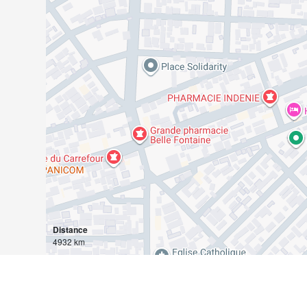
Distance
4932 km