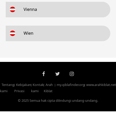
Vienna
Wien
Tentang
Kebijakan
Kontak
Arah
my.qiblafinder.org
www.arahkiblat.net
kami
Privasi
kami
Kiblat
© 2025 Semua hak cipta dilindungi undang-undang.