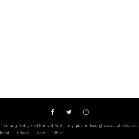
Tentang
Kebijakan
Kontak
Arah
my.qiblafinder.org
www.arahkiblat.net
kami
Privasi
kami
Kiblat